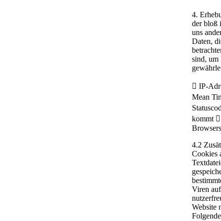
4. Erheb
der bloß 
uns ande
Daten, di
betrachte
sind, um 
gewährlei
 IP-Adr
Mean Tim
Statusco
kommt  
Browsers
4.2 Zusä
Cookies a
Textdate
gespeiche
bestimmt
Viren auf
nutzerfre
Website 
Folgenden