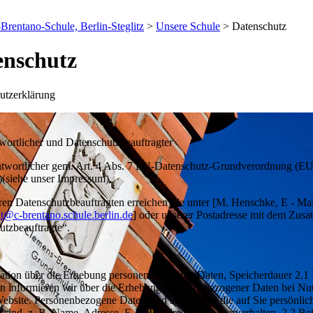
Brentano-Schule, Berlin-Steglitz
>
Unsere Schule
>
Datenschutz
enschutz
utzerklärung
wortlicher und Datenschutzbeauftragter
ntwortlicher gem. Art. 4 Abs. 7 EU-Datenschutz-Grundverordnung (EU
siehe unser Impressum).
en Datenschutzbeauftragten erreichen Sie unter [M. Henschke, E - Mai
at@c-brentano.schule.berlin.de
] oder unserer Postadresse mit dem Zusat
utzbeauftragte“.
mation über die Erhebung personenbezogener Daten, Speicherdauer 2.1
n informieren wir über die Erhebung personenbezogener Daten bei Nu
ebsite. Personenbezogene Daten sind alle Daten, die auf Sie persönlic
 sind, z. B. Name, Adresse, E-Mail-Adressen, Nutzerverhalten. 2.2 Bei