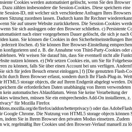
ansiente Cookies werden automatisiert gelöscht, wenn Sie den Browser
. Dazu zählen insbesondere die Session-Cookies. Diese speichern eine
te Session-ID, mit welcher sich verschiedene Anfragen Ihres Browsers
men Sitzung zuordnen lassen. Dadurch kann Ihr Rechner wiedererkan
wenn Sie auf unsere Website zurückkehren. Die Session-Cookies werd
 wenn Sie sich ausloggen oder den Browser schließen. c) Persistente C
tomatisiert nach einer vorgegebenen Dauer gelöscht, die sich je nach
iden kann. Sie können die Cookies in den Sicherheitseinstellungen Ihr
jederzeit löschen. d) Sie können Ihre Browser-Einstellung entsprechen
 konfigurieren und z. B. die Annahme von Third-Party-Cookies oder a
blehnen. Wir weisen Sie darauf hin, dass Sie eventuell nicht alle Funk
bsite nutzen können. e) [Wir setzen Cookies ein, um Sie für Folgebes
ieren zu können, falls Sie über einen Account bei uns verfügen. Andernf
ie sich für jeden Besuch erneut einloggen.] f) [Die genutzten Flash-Co
cht durch Ihren Browser erfasst, sondern durch Ihr Flash-Plug-in. Weit
ir HTML5 storage objects, die auf Ihrem Endgerät abgelegt werden. Di
speichern die erforderlichen Daten unabhängig von Ihrem verwendeten
n kein automatisches Ablaufdatum. Wenn Sie keine Verarbeitung der
kies wünschen, müssen Sie ein entsprechendes Add-On installieren, z.
rivacy“ für Mozilla Firefox
addons.mozilla.org/de/firefox/addon/betterprivacy/) oder das AdobeFlash
ür Google Chrome. Die Nutzung von HTML5 storage objects können 
rn, indem Sie in Ihrem Browser den privaten Modus einsetzen. Zudem
n wir, regelmäßig Ihre Cookies und den Browser-Verlauf manuell zu lö