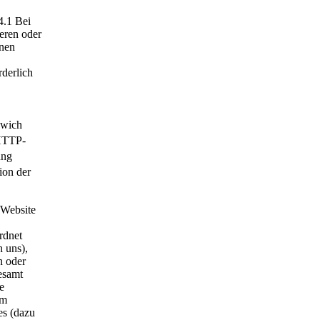
4.1 Bei
ieren oder
enen
rderlich
nwich
/HTTP-
ung
ion der
 Website
rdnet
h uns),
n oder
esamt
e
im
es (dazu