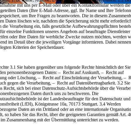
ufnahme mit uns per E-Mail oder über ein Kontaktformular werden die
tgeteilten Daten (Ihre E-Mail-Adresse, ggf. Ihr Name und Ihre Telefo
gespeichert, um Ihre Fragen zu beantworten. Die in diesem Zusammen
en Daten löschen wir, nachdem die Speicherung nicht mehr erforderlich 
 die Verarbeitung ein, falls gesetzliche Aufbewahrungspflichten besteh
 für einzelne Funktionen unseres Angebots auf beauftragte Dienstleister
eifen oder Ihre Daten für werbliche Zwecke nutzen möchten, werden w
hend im Detail über die jeweiligen Vorgänge informieren. Dabei nennen
elegten Kriterien der Speicherdauer.
echte 3.1 Sie haben gegenüber uns folgende Rechte hinsichtlich der Sie
nden personenbezogenen Daten: – Recht auf Auskunft, – Recht auf
gung oder Löschung, – Recht auf Einschränkung der Verarbeitung, – R
uch gegen die Verarbeitung, – Recht auf Datenübertragbarkeit. 3.2 Sie
 Recht, sich bei einer Datenschutz-Aufsichtsbehörde über die Verarbe
rsonenbezogenen Daten durch uns zu beschweren. Die
tzaufsichtsbehörde ist der Landesbeauftragte für den Datenschutz und
onsfreiheit (LfDI), Königstrasse 10a, 70173 Stuttgart. 3.4 Werden
ezogene Daten an ein Drittland oder an eine internationale Organisati
lt, so haben Sie das Recht, über die geeigneten Garantien gemäß Art. 
 Zusammenhang mit der Übermittlung unterrichtet zu werden.