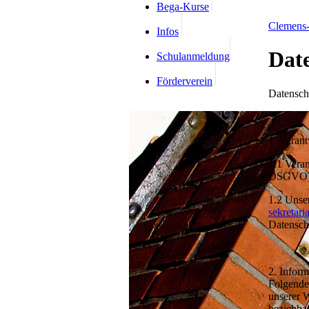
Bega-Kurse
Clemens-
Infos
Dat
Schulanmeldung
Förderverein
Datensch
1. Verant
1.1 Vera
DSGVO)(
1.2 Unser
sekretari
Datensch
2. Infor
Folgende
unserer W
beziehbar