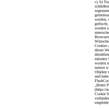
c). b) Tr
schließen
sogenann
gemeinsa
werden, 
gelöscht,
werden au
untersche
Browsers 
Wünschen
Cookies a
dieser We
identifiz
müssten S
werden ni
nutzen w
Objekte 
und habe
FlashCoo
„Better P
(https://
Cookie f
verhinde
empfehle