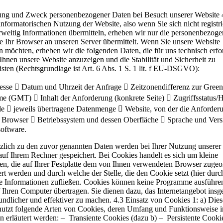
ung und Zweck personenbezogener Daten bei Besuch unserer Website 
informatorischen Nutzung der Website, also wenn Sie sich nicht registr
rweitig Informationen übermitteln, erheben wir nur die personenbezog
e Ihr Browser an unseren Server übermittelt. Wenn Sie unsere Website
n möchten, erheben wir die folgenden Daten, die für uns technisch erfo
Ihnen unsere Website anzuzeigen und die Stabilität und Sicherheit zu
sten (Rechtsgrundlage ist Art. 6 Abs. 1 S. 1 lit. f EU-DSGVO):
esse  Datum und Uhrzeit der Anfrage  Zeitzonendifferenz zur Gree
e (GMT)  Inhalt der Anforderung (konkrete Seite)  Zugriffsstatus
de  jeweils übertragene Datenmenge  Website, von der die Anforder
Browser  Betriebssystem und dessen Oberfläche  Sprache und Vers
oftware.
tzlich zu den zuvor genannten Daten werden bei Ihrer Nutzung unserer
uf Ihrem Rechner gespeichert. Bei Cookies handelt es sich um kleine
ien, die auf Ihrer Festplatte dem von Ihnen verwendeten Browser zugeo
rt werden und durch welche der Stelle, die den Cookie setzt (hier durc
e Informationen zufließen. Cookies können keine Programme ausführe
 Ihren Computer übertragen. Sie dienen dazu, das Internetangebot insg
undlicher und effektiver zu machen. 4.3 Einsatz von Cookies 1: a) Dies
nutzt folgende Arten von Cookies, deren Umfang und Funktionsweise 
 erläutert werden: – Transiente Cookies (dazu b) – Persistente Cooki