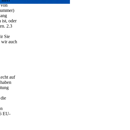
 von
nnummer)
hang
ist, oder
en. 2.3
ir Sie
 wir auch
echt auf
 haben
itung
 die
on
46 EU-