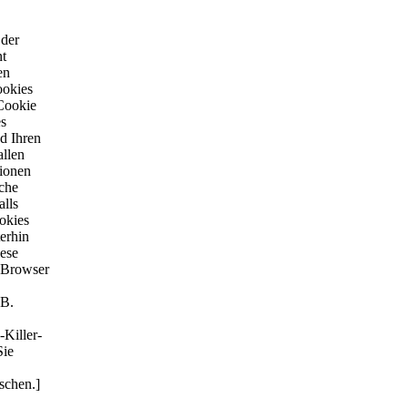
 der
nt
en
ookies
 Cookie
es
d Ihren
llen
tionen
uche
alls
okies
erhin
ese
 Browser
 B.
-Killer-
Sie
schen.]