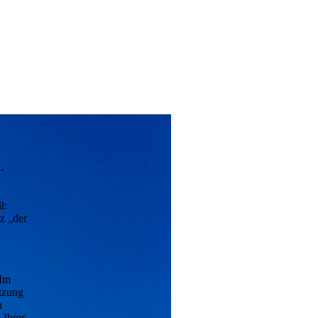
-
l:
z „der
 Im
tzung
h
 Ihrer