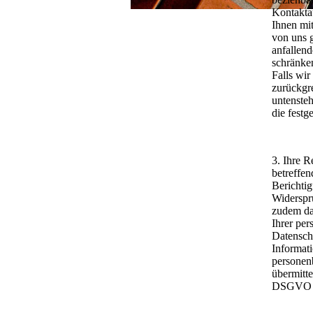
Kontakta
Ihnen mi
von uns 
anfallend
schränken
Falls wir
zurückgr
untenste
die festg
3. Ihre R
betreffe
Berichti
Widerspr
zudem das
Ihrer pe
Datenschu
Informati
personenb
übermitte
DSGVO im