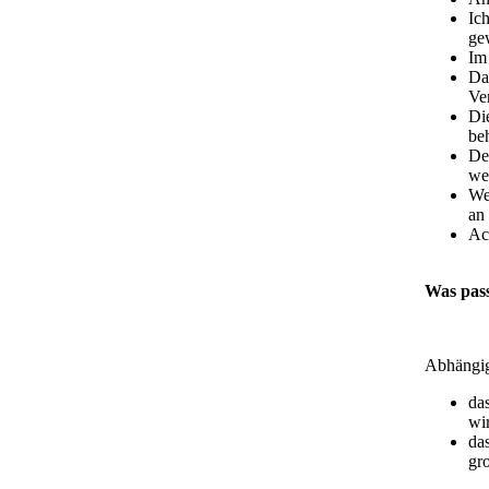
Ic
ge
Im
Da
Ve
Di
beh
De
we
We
an
Ac
Was pass
Abhängig
das
wi
da
gr