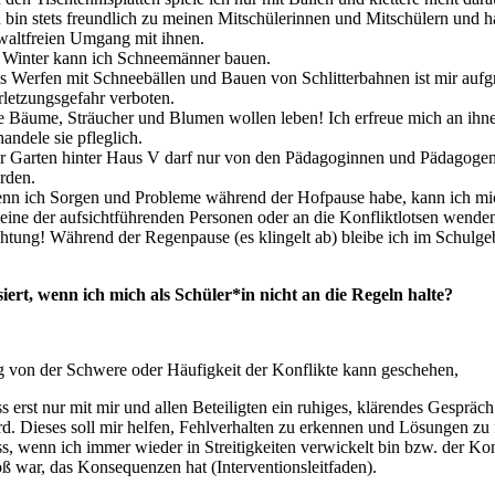
h bin stets freundlich zu meinen Mitschülerinnen und Mitschülern und h
waltfreien Umgang mit ihnen.
 Winter kann ich Schneemänner bauen.
s Werfen mit Schneebällen und Bauen von Schlitterbahnen ist mir aufg
rletzungsgefahr verboten.
e Bäume, Sträucher und Blumen wollen leben! Ich erfreue mich an ihn
andele sie pfleglich.
r Garten hinter Haus V darf nur von den Pädagoginnen und Pädagogen
rden.
nn ich Sorgen und Probleme während der Hofpause habe, kann ich m
 eine der aufsichtführenden Personen oder an die Konfliktlotsen wende
htung! Während der Regenpause (es klingelt ab) bleibe ich im Schulge
iert, wenn ich mich als Schüler*in nicht an die Regeln halte?
 von der Schwere oder Häufigkeit der Konflikte kann geschehen,
s erst nur mit mir und allen Beteiligten ein ruhiges, klärendes Gespräch
rd. Dieses soll mir helfen, Fehlverhalten zu erkennen und Lösungen zu 
ss, wenn ich immer wieder in Streitigkeiten verwickelt bin bzw. der Kon
oß war, das Konsequenzen hat (Interventionsleitfaden).