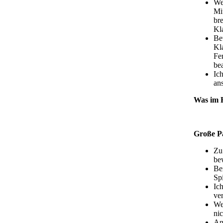
We
Mi
br
Kla
Be
Kla
Fer
be
Ich
an
Was im H
Große P
Zu
be
Be
Sp
Ic
ver
We
nic
An 