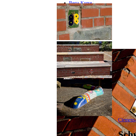
Bega-Kurse
Infos
Schulanmeldung
Förderverein
Clemens-
Sch