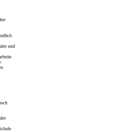
ihre
undlich
häre und
arbeite
e
en
usch
 der
 Schule