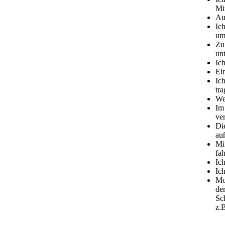
Mi
Au
Ic
um
Zu
unt
Ich
Ei
Ic
tra
We
Im
ve
Di
au
Mi
fah
Ic
Ic
Mo
de
Sc
z.