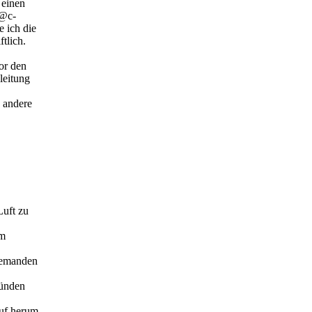
 einen
g@c-
e ich die
ftlich.
Vor den
leitung
s andere
Luft zu
um
niemanden
ründen
auf herum.