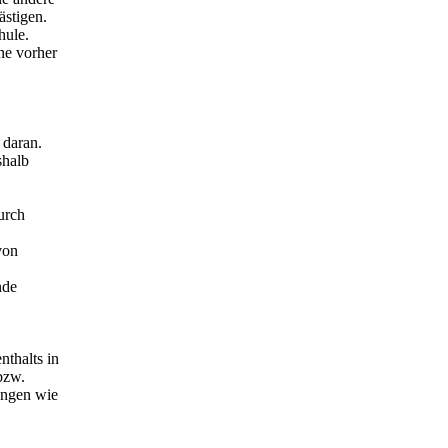
ästigen.
hule.
ne vorher
 daran.
shalb
urch
von
nde
thalts in
bzw.
tungen wie