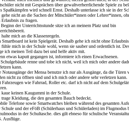
tschüler nicht mit Gesprächen über gewaltverherrlichende Spiele zu bel
s Spaßkämpfen wird schnell Ernst. Deshalb unterlasse ich sie in der Sc
h gehe nicht an die Sachen der Mitschüler*innen oder Lehrer*innen, oh
 Erlaubnis zu fragen.
 Beginn der Unterrichtsstunde sitze ich an meinem Platz und bin
errichtsbereit.
 halte mich an die Klassenregeln.
n Smartboard ist kein Spielgerät. Deshalb gehe ich nicht ohne Erlaubnis
h fühle mich in der Schule wohl, wenn sie sauber und ordentlich ist. De
ge ich meinen Teil dazu bei und helfe aktiv mit.
nn etwas kaputt gegangen ist, informiere ich einen Erwachsenen.
 Schulgebäude renne und tobe ich nicht, weil ich mich oder andere dad
rletzen kann.
e Notausgänge der Mensa benutze ich nur als Ausgänge, da die Türen 
ßen nicht zu öffnen sind und ich mich oder andere sehr verletzen kann.
t Fahrzeugen wie Fahrrad, Roller etc. darf ich nicht auf dem Schulgelä
ren.
h kaue keinen Kaugummi in der Schule.
h trage Kleidung, die den gesamten Bauch bedeckt.
bile Telefone sowie Smartwatches bleiben während des gesamten Aufen
r Schule und der eFöB (Schülerhaus und Schülerladen) im Flugmodus 
hulmodus in der Schultasche. dies gilt ebneso für schulische Veranstal
B. Ausflüge.