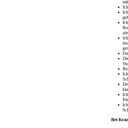
mi
Ic
Ic
ge
Ic
Rol
ab
Ic
in
ge
Da
Di
St
Be
Ic
Sc
De
kl
Ic
Pä
Ic
Sc
Bei Kran