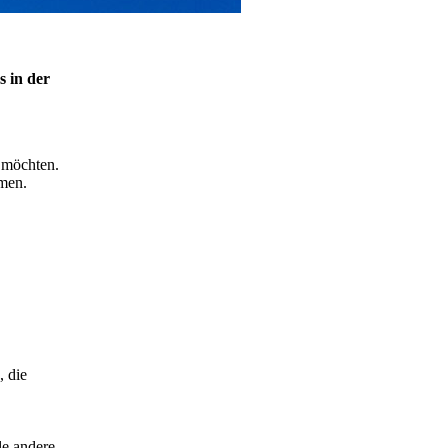
s in der
 möchten.
mmen.
, die
le andere