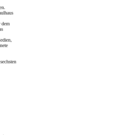
en.
hulhaus
r dem
as
edien,
nete
 sechsten