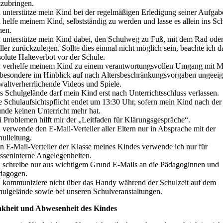
tzubringen.
h unterstütze mein Kind bei der regelmäßigen Erledigung seiner Aufgab
h helfe meinem Kind, selbstständig zu werden und lasse es allein ins Sc
hen.
h unterstütze mein Kind dabei, den Schulweg zu Fuß, mit dem Rad ode
ler zurückzulegen. Sollte dies einmal nicht möglich sein, beachte ich d
solute Halteverbot vor der Schule.
h verhelfe meinem Kind zu einem verantwortungsvollen Umgang mit M
sbesondere im Hinblick auf nach Altersbeschränkungsvorgaben ungeeig
waltverherrlichende Videos und Spiele.
s Schulgelände darf mein Kind erst nach Unterrichtsschluss verlassen.
e Schulaufsichtspflicht endet um 13:30 Uhr, sofern mein Kind nach der
unde keinen Unterricht mehr hat.
i Problemen hilft mir der „Leitfaden für Klärungsgespräche“.
h verwende den E-Mail-Verteiler aller Eltern nur in Absprache mit der
hulleitung.
n E-Mail-Verteiler der Klasse meines Kindes verwende ich nur für
asseninterne Angelegenheiten.
h schreibe nur aus wichtigem Grund E-Mails an die Pädagoginnen und
dagogen.
h kommuniziere nicht über das Handy während der Schulzeit auf dem
hulgelände sowie bei unseren Schulveranstaltungen.
kheit und Abwesenheit des Kindes