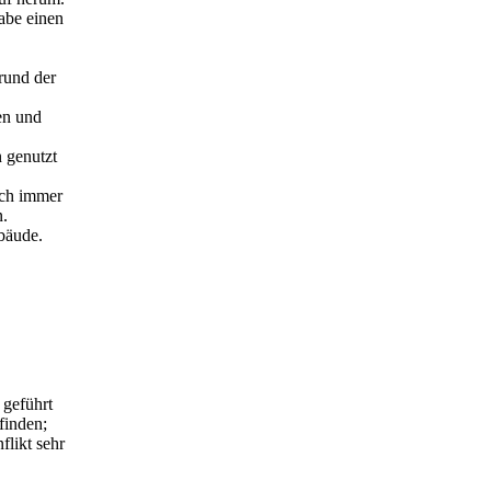
abe einen
rund der
en und
 genutzt
ich immer
n.
bäude.
 geführt
finden;
flikt sehr