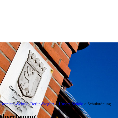
Brentano-Schule, Berlin-Steglitz
>
Unsere Schule
>
Schulordnung
ulordnung