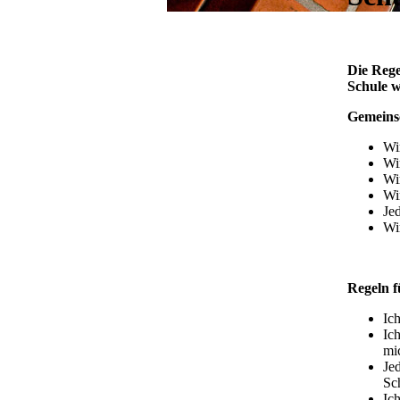
Die Rege
Schule w
Gemeinsc
Wi
Wir
Wi
Wi
Jed
Wi
Regeln f
Ich
Ich
mic
Je
Sc
Ich