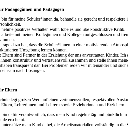
ür Pädagoginnen und Pädagogen
 bin für meine Schüler*innen da, behandle sie gerecht und respektiere 
sönlichkeit.
h nehme positives Verhalten wahr, lobe es und übe konstruktive Kritik.
h arbeite mit meinen Kolleginnen und Kollegen aufgeschlossen und fre
sammen.
h trage dazu bei, dass die Schüler*innen in einer motivierenden Atmosp
rukturierten Umgebung lernen können.
 Eltern sind Partner in der Erziehung der uns anvertrauten Kinder. Ich 
t ihnen konstruktiv und vertrauensvoll zusammen und stelle ihnen mein
rhaben transparent dar. Bei Problemen reden wir miteinander und such
meinsam nach Lösungen.
ür Eltern
hule legt großen Wert auf einen vertrauensvollen, respektvollen Austa
 Eltern, Lehrerinnen und Lehrern sowie Erzieherinnen und Erziehern.
h bin dafür verantwortlich, dass mein Kind regelmäßig und pünktlich in
ule erscheint.
 unterstütze mein Kind dabei, die Arbeitsmaterialien vollständig in die