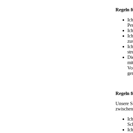
Regeln
f
Ich
Per
Ic
Ic
zu
Ic
st
Die
mi
Vo
ge
Regeln f
Unsere Sc
zwischen
Ic
Sch
Ich