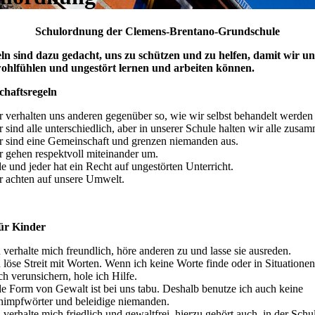
Schulordnung der Clemens-Brentano-Grundschule
ln sind dazu gedacht, uns zu schützen und zu helfen, damit wir un
ohlfühlen und ungestört lernen und arbeiten können.
haftsregeln
r verhalten uns anderen gegenüber so, wie wir selbst behandelt werden
 sind alle unterschiedlich, aber in unserer Schule halten wir alle zusa
r sind eine Gemeinschaft und grenzen niemanden aus.
r gehen respektvoll miteinander um.
e und jeder hat ein Recht auf ungestörten Unterricht.
r achten auf unsere Umwelt.
ür Kinder
 verhalte mich freundlich, höre anderen zu und lasse sie ausreden.
 löse Streit mit Worten. Wenn ich keine Worte finde oder in Situationen
h verunsichern, hole ich Hilfe.
de Form von Gewalt ist bei uns tabu. Deshalb benutze ich auch keine
himpfwörter und beleidige niemanden.
 verhalte mich friedlich und gewaltfrei, hierzu gehört auch, in der Schu