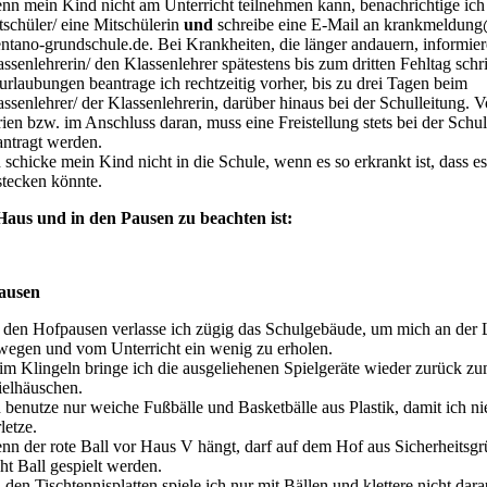
nn mein Kind nicht am Unterricht teilnehmen kann, benachrichtige ich
tschüler/ eine Mitschülerin
und
schreibe eine E-Mail an krankmeldun
entano-grundschule.de. Bei Krankheiten, die länger andauern, informier
ssenlehrerin/ den Klassenlehrer spätestens bis zum dritten Fehltag schri
urlaubungen beantrage ich rechtzeitig vorher, bis zu drei Tagen beim
ssenlehrer/ der Klassenlehrerin, darüber hinaus bei der Schulleitung. 
ien bzw. im Anschluss daran, muss eine Freistellung stets bei der Schul
antragt werden.
 schicke mein Kind nicht in die Schule, wenn es so erkrankt ist, dass e
stecken könnte.
aus und in den Pausen zu beachten ist:
ausen
 den Hofpausen verlasse ich zügig das Schulgebäude, um mich an der 
wegen und vom Unterricht ein wenig zu erholen.
im Klingeln bringe ich die ausgeliehenen Spielgeräte wieder zurück z
ielhäuschen.
h benutze nur weiche Fußbälle und Basketbälle aus Plastik, damit ich 
letze.
nn der rote Ball vor Haus V hängt, darf auf dem Hof aus Sicherheitsg
ht Ball gespielt werden.
den Tischtennisplatten spiele ich nur mit Bällen und klettere nicht dar