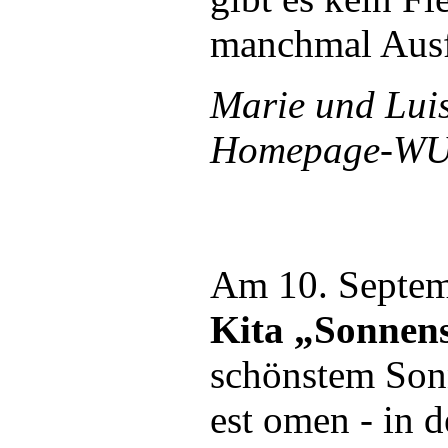
manchmal Ausf
Marie und Lui
Homepage-WUV
Am 10. Septem
Kita „Sonnens
schönstem Son
est omen - in 