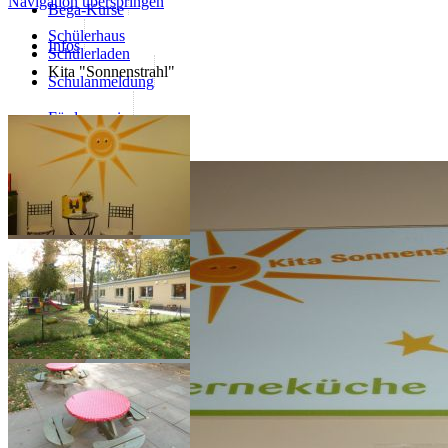
Navigation überspringen
Bega-Kurse
Schülerhaus
Infos
Schülerladen
Kita "Sonnenstrahl"
Schulanmeldung
Förderverein