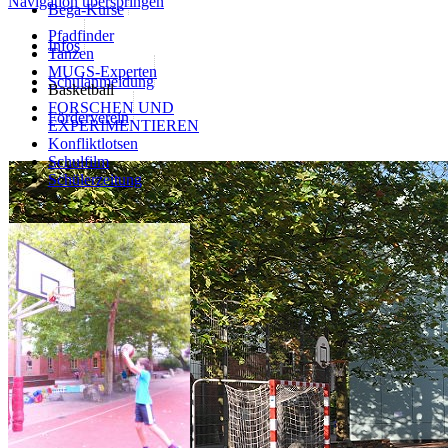
Navigation überspringen
Bega-Kurse
Pfadfinder
Infos
Tanzen
MUGS-Experten
Schulanmeldung
Basketball
FORSCHEN UND
Förderverein
EXPERIMENTIEREN
Konfliktlotsen
Schulfilm
Schülerzeitung