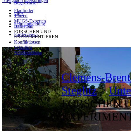
Navigation überspringen
Bega-Kurse
Pfadfinder
Infos
Tanzen
MUGS-Experten
Schulanmeldung
Basketball
FORSCHEN UND
Förderverein
EXPERIMENTIEREN
Konfliktlotsen
Schulfilm
Schülerzeitung
Clemens-Brenta
Steglitz
>
Unte
FORSCHEN 
EXPERIMEN